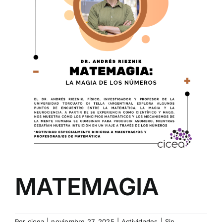
MATEMAGIA
Por
cicea
|
noviembre 27, 2025
|
Actividades
|
Sin