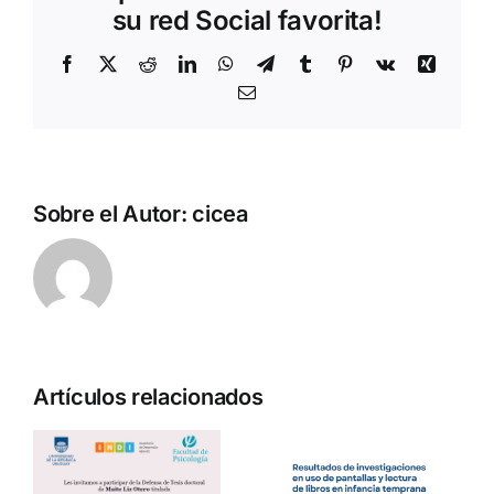
su red Social favorita!
Facebook
X
Reddit
LinkedIn
WhatsApp
Telegram
Tumblr
Pinterest
Vk
Xing
Correo
electrónico
Sobre el Autor:
cicea
Artículos relacionados