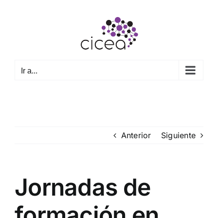
Saltar
al
contenido
Ir a...
Anterior
Siguiente
Jornadas de
formación en