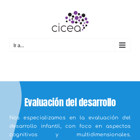
Saltar
al
contenido
Ir a...
Evaluación del desarrollo
Nos especializamos en la evaluación del
desarrollo infantil, con foco en aspectos
cognitivos y multidimensionales.