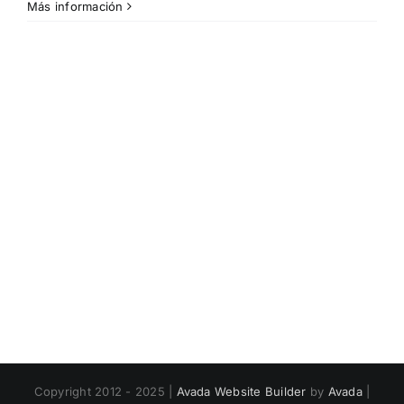
Más información
Copyright 2012 - 2025 |
Avada Website Builder
by
Avada
|